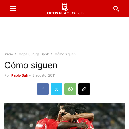
Inicio
Copa Suruga Bank
Cómo siguen
Cómo siguen
Por
Pablo Bufi
-
3 agosto, 2011