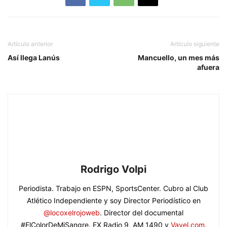
Artículo anterior
Artículo siguiente
Así llega Lanús
Mancuello, un mes más
afuera
Rodrigo Volpi
Periodista. Trabajo en ESPN, SportsCenter. Cubro al Club
Atlético Independiente y soy Director Periodístico en
@locoxelrojoweb
. Director del documental
#ElColorDeMiSangre. EX Radio 9, AM 1490 y
Vavel.com
.