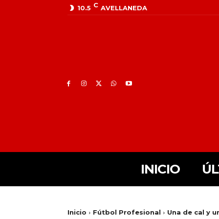
C
10.5
AVELLANEDA
INICIO
ÚL
Inicio
Fútbol Profesional
Una de cal y u