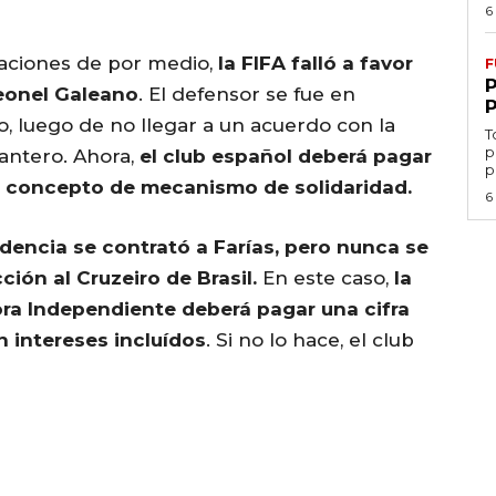
6
aciones de por medio,
la FIFA falló a favor
F
eonel Galeano
. El defensor se fue en
o, luego de no llegar a un acuerdo con la
T
p
antero. Ahora,
el club español deberá pagar
p
n concepto de mecanismo de solidaridad.
6
dencia se contrató a Farías, pero nunca se
ción al Cruzeiro de Brasil.
En este caso,
la
hora Independiente deberá pagar una cifra
n intereses incluídos
. Si no lo hace, el club