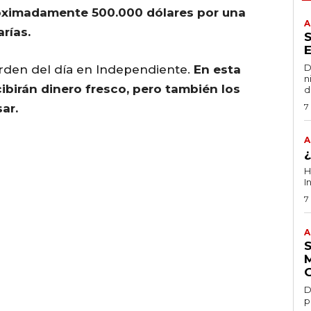
oximadamente 500.000 dólares por una
A
rías.
D
 orden del día en Independiente.
En esta
n
ibirán dinero fresco, pero también los
d
ar.
7
A
H
I
7
A
D
p