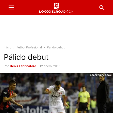
Inicio
Fútbol Profesional
Pálido debut
Pálido debut
Por
Denis Fabricatore
-
12 enero, 2016