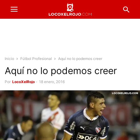
Inicio
Fútbol Profesional
Aquí no lo podemos creer
Aquí no lo podemos creer
Por
LocoXelRojo
-
18 enero, 2016