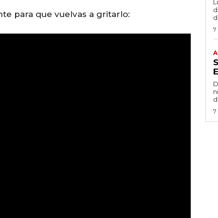
L
de
nte para que vuelvas a gritarlo:
d
7
A
D
n
d
7