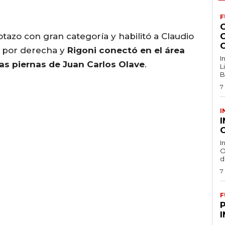
F
otazo con gran categoría y habilitó a Claudio
ó por derecha y
Rigoni conectó en el área
I
las piernas de Juan Carlos Olave
.
L
B
7
I
O
I
O
d
7
F