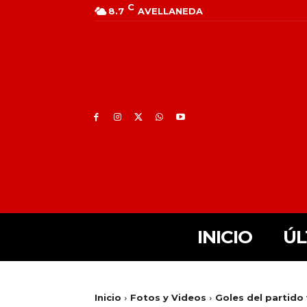
C
8.7
AVELLANEDA
INICIO
ÚL
Inicio
Fotos y Videos
Goles del partido 