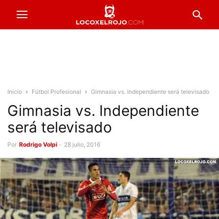
Inicio
Fútbol Profesional
Gimnasia vs. Independiente será televisado
Gimnasia vs. Independiente
será televisado
Por
Rodrigo Volpi
-
28 julio, 2016