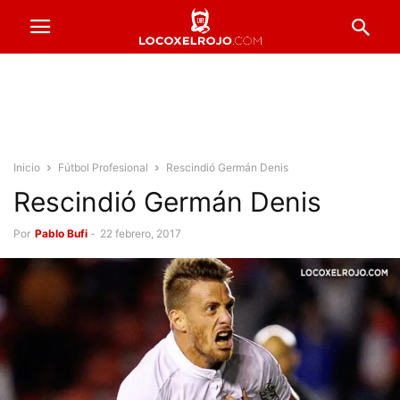
Inicio
Fútbol Profesional
Rescindió Germán Denis
Rescindió Germán Denis
Por
Pablo Bufi
-
22 febrero, 2017