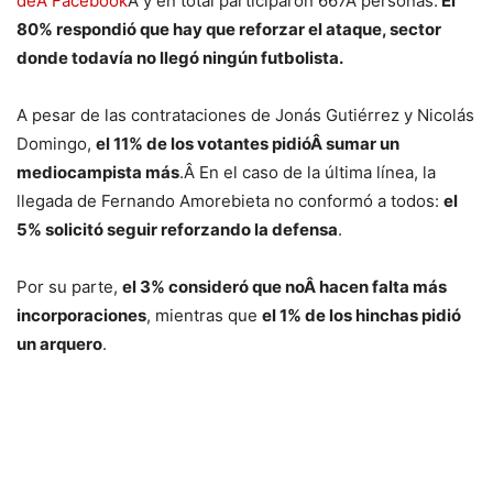
deÂ Facebook
Â y en total participaron 667Â personas.
El
80% respondió que hay que reforzar el ataque, sector
donde todavía no llegó ningún futbolista.
A pesar de las contrataciones de Jonás Gutiérrez y Nicolás
Domingo,
el 11% de los votantes pidióÂ sumar un
mediocampista más
.Â En el caso de la última línea, la
llegada de Fernando Amorebieta no conformó a todos:
el
5% solicitó seguir reforzando la defensa
.
Por su parte,
el 3% consideró que noÂ hacen falta más
incorporaciones
, mientras que
el 1% de los hinchas pidió
un arquero
.