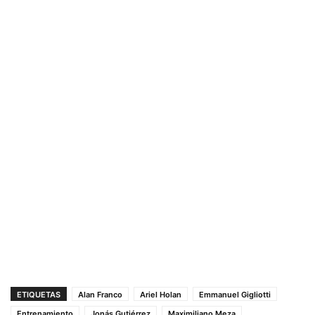
ETIQUETAS
Alan Franco
Ariel Holan
Emmanuel Gigliotti
Entrenamiento
Jonás Gutiérrez
Maximiliano Meza