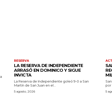
TE PUEDE GUSTAR
RESERVA
AC
LA RESERVA DE INDEPENDIENTE
SA
ARRASÓ EN DOMINICO Y SIGUE
RE
INVICTA
MI
pa
La Reserva de Independiente goleó 9-0 a San
San
Martín de San Juan en el...
por 
5 agosto, 2026
5 ag