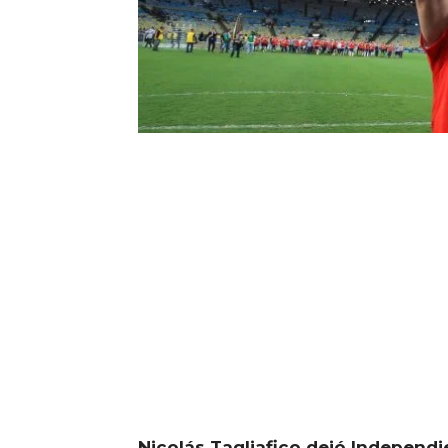
Nicolás Tagliafico dejó Independi