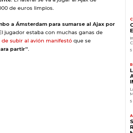
000 de euros limpios.
C
rumbo a Ámsterdam para sumarse al Ajax por
C
 El jugador estaba con muchas ganas de
I
 de subir al avión manifestó
que se
C
ara partir”
.
5
R
I
L
M
5
A