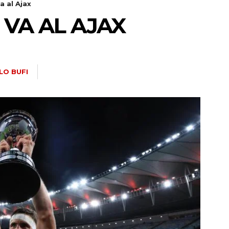
a al Ajax
 VA AL AJAX
LO BUFI