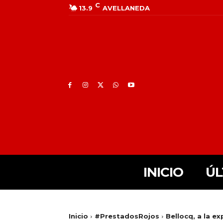
C
13.9
AVELLANEDA
INICIO
ÚL
Inicio
#PrestadosRojos
Bellocq, a la e