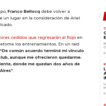
po,
Franco Bellocq
debe volver a
 un lugar en la consideración de Ariel
icado.
C
C
ores cedidos que regresarán al Rojo
en
I
retome los entrenamientos. En un raid
C
“De común acuerdo terminé mi vinculo
5
 club, aunque me ofrecieron quedarme.
diente, donde me quedan dos años de
R
Aires”
.
I
L
M
5
A