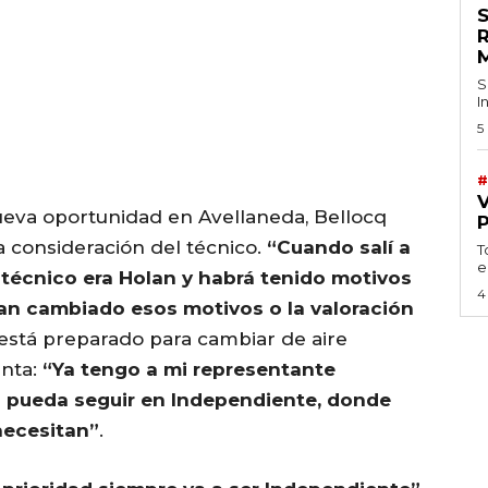
S
I
5
#
nueva oportunidad en Avellaneda, Bellocq
a consideración del técnico.
“Cuando salí a
T
e
 técnico era Holan y habrá tenido motivos
4
an cambiado esos motivos o la valoración
e está preparado para cambiar de aire
enta:
“Ya tengo a mi representante
o pueda seguir en Independiente, donde
necesitan”
.