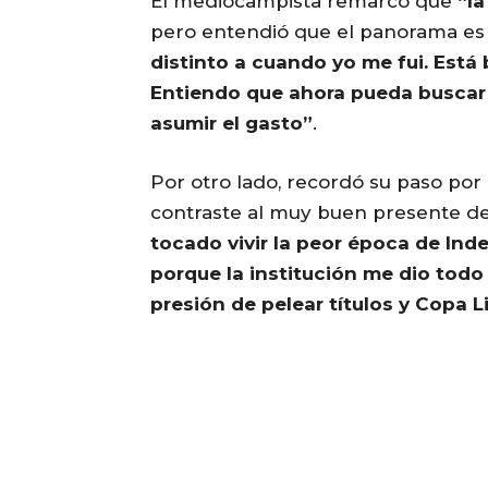
El mediocampista remarcó que
“la
pero entendió que el panorama es 
distinto a cuando yo me fui. Está b
Entiendo que ahora pueda buscar 
asumir el gasto”
.
Por otro lado, recordó su paso por e
contraste al muy buen presente dep
tocado vivir la peor época de In
porque la institución me dio todo d
presión de pelear títulos y Copa 