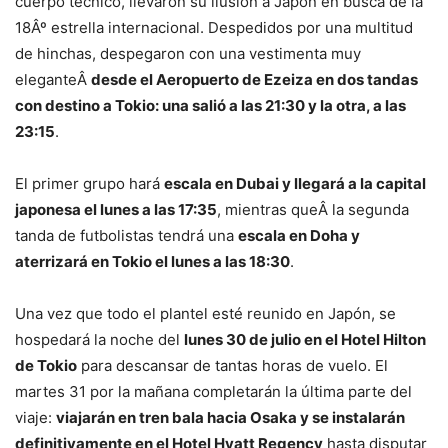
cuerpo técnico, llevaron su ilusión a Japón en busca de la
18Âº estrella internacional. Despedidos por una multitud
de hinchas, despegaron con una vestimenta muy
eleganteÂ
desde el Aeropuerto de Ezeiza en dos tandas
con destino a Tokio: una salió a las 21:30 y la otra, a las
23:15
.
El primer grupo hará
escala en Dubai y llegará a la capital
japonesa el lunes a las 17:35
, mientras queÂ la segunda
tanda de futbolistas tendrá una
escala en Doha y
aterrizará en Tokio el lunes a las 18:30
.
Una vez que todo el plantel esté reunido en Japón, se
hospedará la noche del
lunes 30 de julio en el Hotel Hilton
de Tokio
para descansar de tantas horas de vuelo. El
martes 31 por la mañana completarán la última parte del
viaje:
viajarán en tren bala hacia Osaka y se instalarán
definitivamente en el Hotel Hyatt Regency
hasta disputar