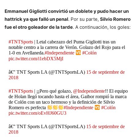
Emmanuel Gigliotti convirtió un doblete y pudo hacer un
hattrick ya que falló un penal
. Por su parte,
Silvio Romero
fue el otro goleador de la tarde
. A continuación, los goles:
#TNTSports
| Letal cabezazo del Puma Gigliotti tras un
notable centro a la carrera de Verón. Golazo del Rojo para el
1-0 en Avellaneda.
#Independiente
#Colón
pic.twitter.com/i1ebDX5MjI
â€” TNT Sports LA (@TNTSportsLA)
15 de septiembre de
2018
#TNTSports
| ¡¡Pero qué golazo,
@Independiente
!! El equipo
de Holan llegó tocando hasta el área, Gaibor rompió la marca
de Colón con un taco hermoso y la definición de Silvio
Romero es perfecta
#Independiente
#Colón
pic.twitter.com/oEvHJ60GU3
â€” TNT Sports LA (@TNTSportsLA)
15 de septiembre de
2018