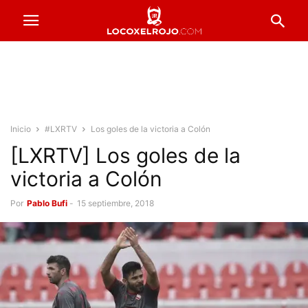
Inicio
#LXRTV
Los goles de la victoria a Colón
[LXRTV] Los goles de la
victoria a Colón
Por
Pablo Bufi
-
15 septiembre, 2018