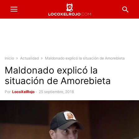
Inicio
Actualidad
Maldonado explicó la situación de Amorebieta
Maldonado explicó la
situación de Amorebieta
Por
LocoXelRojo
-
25 septiembre, 2018