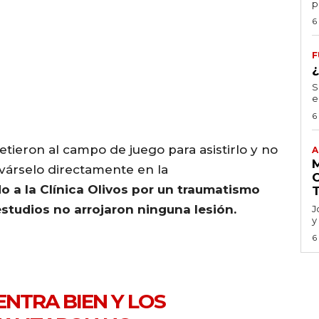
p
6
F
S
e
6
ieron al campo de juego para asistirlo y no
A
evárselo directamente en la
o a la Clínica Olivos por un traumatismo
estudios no arrojaron ninguna lesión.
J
y
6
ENTRA BIEN Y LOS