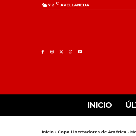
C
7.2
AVELLANEDA
INICIO
ÚL
Inicio
Copa Libertadores de América
Me