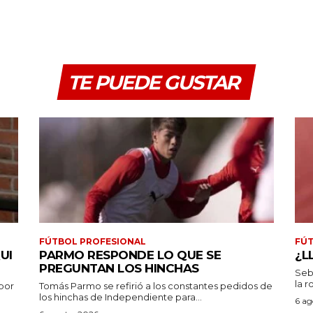
TE PUEDE GUSTAR
FÚTBOL PROFESIONAL
FÚT
UI
PARMO RESPONDE LO QUE SE
¿L
PREGUNTAN LOS HINCHAS
Seb
la r
por
Tomás Parmo se refirió a los constantes pedidos de
los hinchas de Independiente para...
6 ag