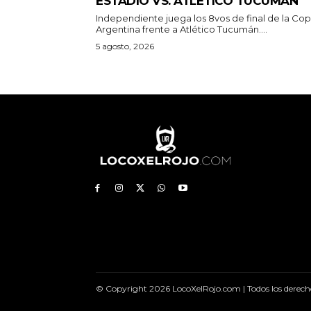
ESTADIO VS. ATLÉTICO TUCUMÁN
Independiente juega los 8vos de final de la Co
Argentina frente a Atlético Tucumán....
5 agosto, 2026
© Copyright 2026 LocoXelRojo.com | Todos los derech