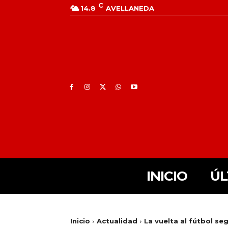
C
14.8
AVELLANEDA
INICIO
ÚL
Inicio
Actualidad
La vuelta al fútbol se