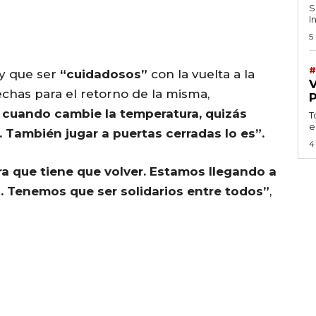
S
I
5
#
ay que ser
“cuidadosos”
con la vuelta a la
echas para el retorno de la misma,
, cuando cambie la temperatura, quizás
T
e
. También jugar a puertas cerradas lo es”.
4
ra que tiene que volver. Estamos llegando a
. Tenemos que ser solidarios entre todos”
,