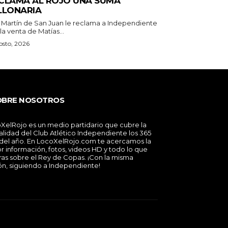
CLAMA AL ROJO UNA SUMA
LLONARIA
 Martín de San Juan le reclama a Independiente
la venta de Matías...
osto, 2026
OBRE NOSOTROS
XelRojo es un medio partidario que cubre la
alidad del Club Atlético Independiente los 365
 del año. En LocoXelRojo.com te acercamos la
r información, fotos, videos HD y todo lo que
ras sobre el Rey de Copas. ¡Con la misma
ón, siguiendo a Independiente!