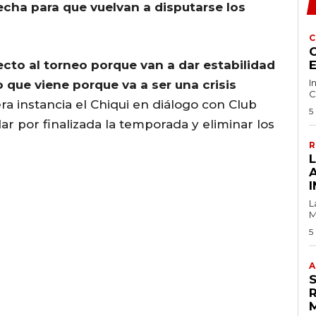
fecha para que vuelvan a disputarse los
C
C
cto al torneo porque van a dar estabilidad
I
o que viene porque va a ser una crisis
C
a instancia el Chiqui en diálogo con Club
5
ar por finalizada la temporada y eliminar los
R
I
L
M
5
A