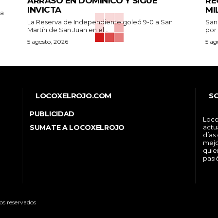
ARRASÓ EN DOMINICO Y SIGUE
RE
INVICTA
MI
pa
La Reserva de Independiente goleó 9-0 a San
San
Martín de San Juan en el...
por 
5 agosto, 2026
5 ag
LOCOXELROJO.COM
S
PUBLICIDAD
Loco
SUMATE A LOCOXELROJO
actu
días
mejo
quie
pasi
os reservados