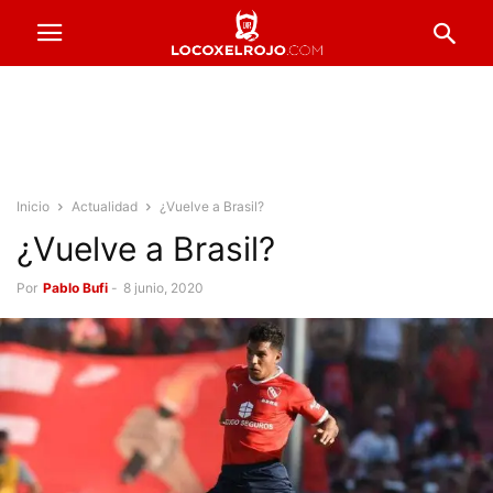
Inicio
Actualidad
¿Vuelve a Brasil?
¿Vuelve a Brasil?
Por
Pablo Bufi
-
8 junio, 2020