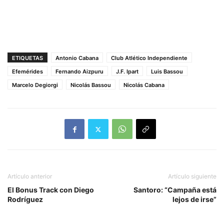
ETIQUETAS
Antonio Cabana
Club Atlético Independiente
Efemérides
Fernando Aizpuru
J.F. Ipart
Luis Bassou
Marcelo Degiorgi
Nicolás Bassou
Nicolás Cabana
Artículo anterior
Artículo siguiente
El Bonus Track con Diego
Santoro: “Campaña está
Rodríguez
lejos de irse”