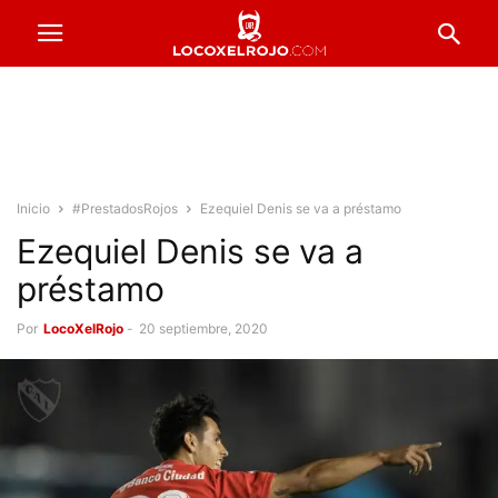
Inicio
#PrestadosRojos
Ezequiel Denis se va a préstamo
Ezequiel Denis se va a
préstamo
Por
LocoXelRojo
-
20 septiembre, 2020