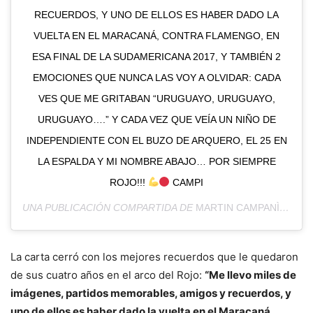
RECUERDOS, Y UNO DE ELLOS ES HABER DADO LA
VUELTA EN EL MARACANÁ, CONTRA FLAMENGO, EN
ESA FINAL DE LA SUDAMERICANA 2017, Y TAMBIÉN 2
EMOCIONES QUE NUNCA LAS VOY A OLVIDAR: CADA
VES QUE ME GRITABAN “URUGUAYO, URUGUAYO,
URUGUAYO….” Y CADA VEZ QUE VEÍA UN NIÑO DE
INDEPENDIENTE CON EL BUZO DE ARQUERO, EL 25 EN
LA ESPALDA Y MI NOMBRE ABAJO… POR SIEMPRE
ROJO!!!
CAMPI
UNA PUBLICACIÓN COMPARTIDA DE
MARTIN CAMPANÌƑA
(@M
La carta cerró con los mejores recuerdos que le quedaron
de sus cuatro años en el arco del Rojo:
“Me llevo miles de
imágenes, partidos memorables, amigos y recuerdos, y
uno de ellos es haber dado la vuelta en el Maracaná,