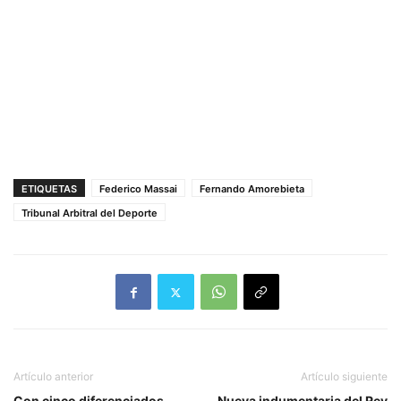
ETIQUETAS
Federico Massai
Fernando Amorebieta
Tribunal Arbitral del Deporte
Artículo anterior
Artículo siguiente
Con cinco diferenciados
Nueva indumentaria del Rey