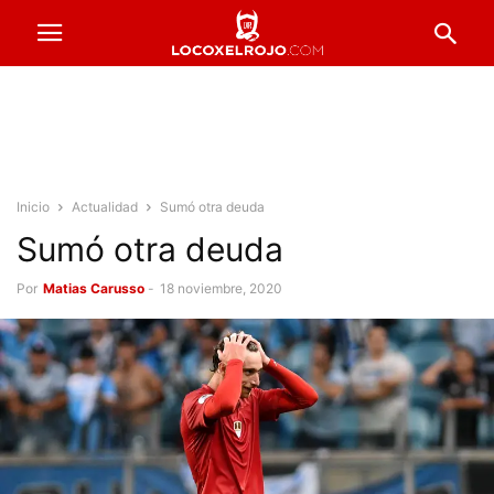
Inicio
Actualidad
Sumó otra deuda
Sumó otra deuda
Por
Matias Carusso
-
18 noviembre, 2020