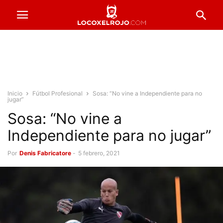
Inicio
Fútbol Profesional
Sosa: “No vine a Independiente para no
jugar”
Sosa: “No vine a
Independiente para no jugar”
Por
Denis Fabricatore
-
5 febrero, 2021