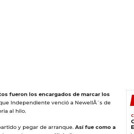
stos fueron los encargados de marcar los
que Independiente venció a NewellÂ´s de
ia al hilo.
C
C
partido y pegar de arranque.
Así fue como a