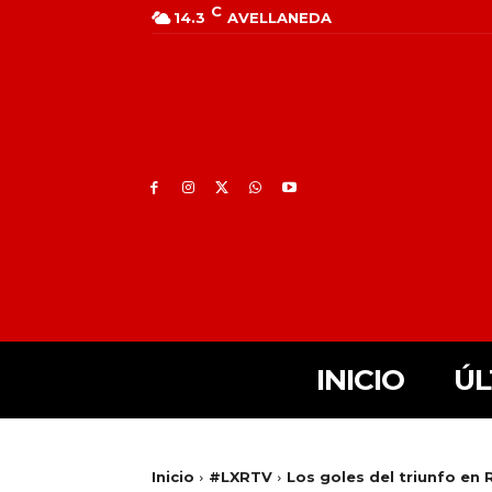
C
14.3
AVELLANEDA
INICIO
ÚL
Inicio
#LXRTV
Los goles del triunfo en 