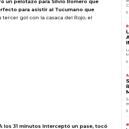
I
tró un pelotazo para Silvio Romero que
C
erfecto para asistir al Tucumano que
5
 tercer gol con la casaca del Rojo, el
R
I
L
M
5
A
S
I
5
#
A los 31 minutos interceptó un pase, tocó