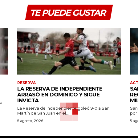
TE PUEDE GUSTAR
RESERVA
AC
LA RESERVA DE INDEPENDIENTE
SA
ARRASÓ EN DOMINICO Y SIGUE
RE
INVICTA
MI
pa
La Reserva de Independiente goleó 9-0 a San
San
Martín de San Juan en el...
por 
5 agosto, 2026
5 ag