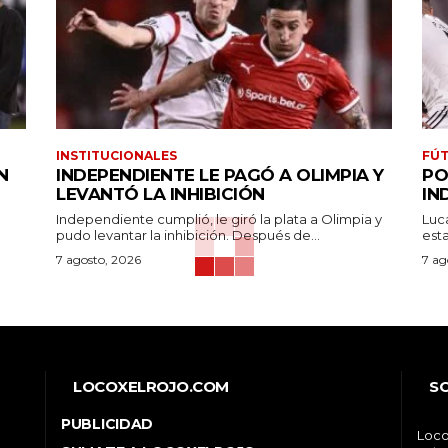
INSTITUCIONALES
FÚT
N
INDEPENDIENTE LE PAGÓ A OLIMPIA Y
PO
LEVANTÓ LA INHIBICIÓN
IN
Independiente cumplió, le giró la plata a Olimpia y
Luc
pudo levantar la inhibición. Después de...
7 agosto, 2026
7 ag
LOCOXELROJO.COM
S
PUBLICIDAD
Loco