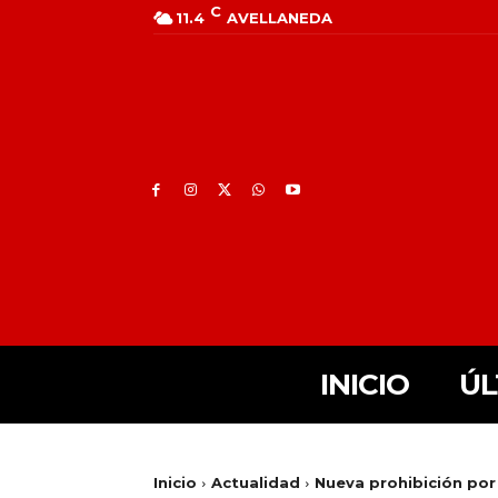
C
11.4
AVELLANEDA
INICIO
ÚL
Inicio
Actualidad
Nueva prohibición por 