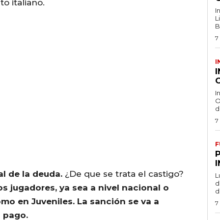
o italiano.
I
L
B
7
I
O
I
O
d
7
F
l de la deuda.
¿De que se trata el castigo?
L
de
os jugadores, ya sea a nivel nacional o
d
omo en Juveniles. La sanción se va a
7
l pago.