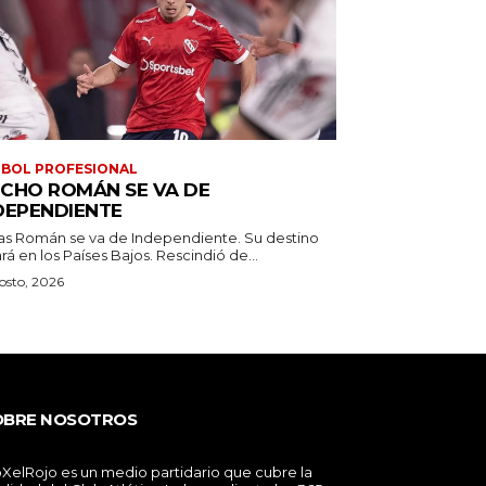
BOL PROFESIONAL
CHO ROMÁN SE VA DE
DEPENDIENTE
as Román se va de Independiente. Su destino
estará en los Países Bajos. Rescindió de...
osto, 2026
OBRE NOSOTROS
XelRojo es un medio partidario que cubre la