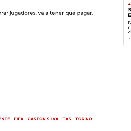
A
ar jugadores, va a tener que pagar.
D
n
d
7
ENTE
FIFA
GASTÓN SILVA
TAS
TORINO