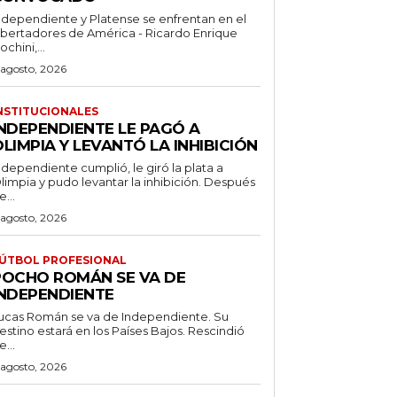
ndependiente y Platense se enfrentan en el
ibertadores de América - Ricardo Enrique
ochini,...
 agosto, 2026
NSTITUCIONALES
INDEPENDIENTE LE PAGÓ A
LIMPIA Y LEVANTÓ LA INHIBICIÓN
ndependiente cumplió, le giró la plata a
limpia y pudo levantar la inhibición. Después
e...
 agosto, 2026
ÚTBOL PROFESIONAL
POCHO ROMÁN SE VA DE
INDEPENDIENTE
ucas Román se va de Independiente. Su
stino estará en los Países Bajos. Rescindió
e...
 agosto, 2026