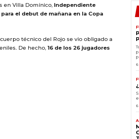
s en Villa Domínico,
Independiente
os para el debut de mañana en la Copa
F
l cuerpo técnico del Rojo se vio obligado a
T
niles. De hecho,
16 de los 26 jugadores
p
p
6
F
S
e
6
A