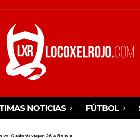
TIMAS NOTICIAS
FÚTBOL
vs. Guabirá: viajan 26 a Bolivia