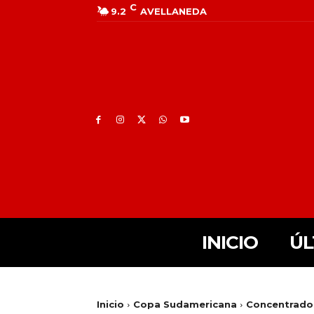
C
9.2
AVELLANEDA
INICIO
ÚL
Inicio
Copa Sudamericana
Concentrados 