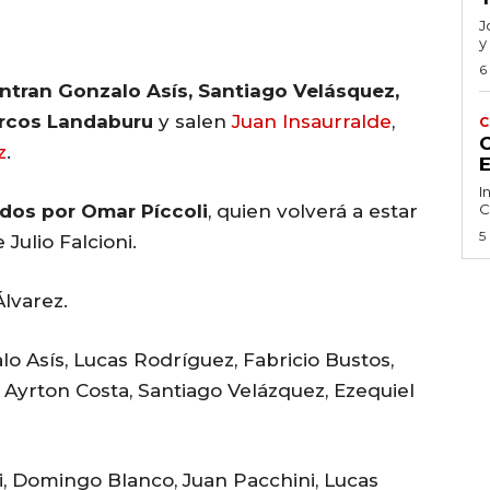
J
y
6
ntran Gonzalo Asís, Santiago Velásquez,
arcos Landaburu
y salen
Juan Insaurralde
,
C
C
z
.
I
idos por Omar Píccoli
, quien volverá a estar
C
5
Julio Falcioni.
lvarez.
 Asís, Lucas Rodríguez, Fabricio Bustos,
 Ayrton Costa, Santiago Velázquez, Ezequiel
, Domingo Blanco, Juan Pacchini, Lucas