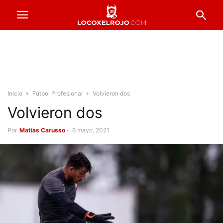
Inicio
Fútbol Profesional
Volvieron dos
Volvieron dos
Por
Matias Carusso
-
6 mayo, 2021