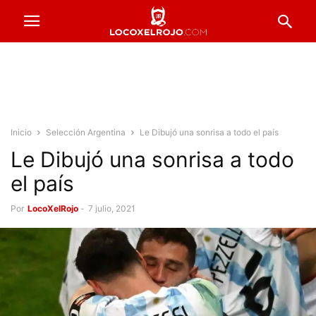
Inicio
Selección Argentina
Le Dibujó una sonrisa a todo el país
Le Dibujó una sonrisa a todo
el país
Por
LocoXelRojo
-
7 julio, 2021