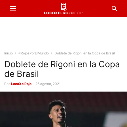
Inicio
#RojosPorElMundo
Doblete de Rigoni en la Copa de Brasil
Doblete de Rigoni en la Copa
de Brasil
Por
LocoXelRojo
-
26 agosto, 2021