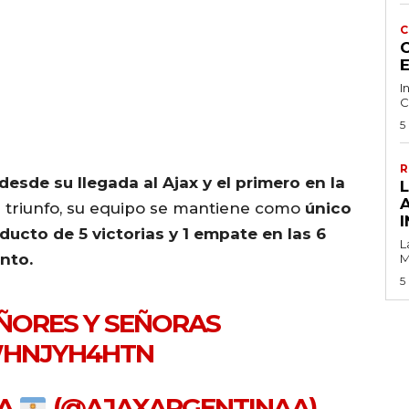
C
C
I
C
5
R
desde su llegada al Ajax y el primero en la
 triunfo, su equipo se mantiene como
único
I
ducto de 5 victorias y 1 empate en las 6
L
nto.
M
5
EÑORES Y SEÑORAS
WHNJYH4HTN
NA
(@AJAXARGENTINAA)