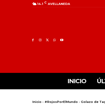
C
14.1
AVELLANEDA
INICIO
ÚL
Inicio
#RojosPorElMundo
Golazo de Tagl