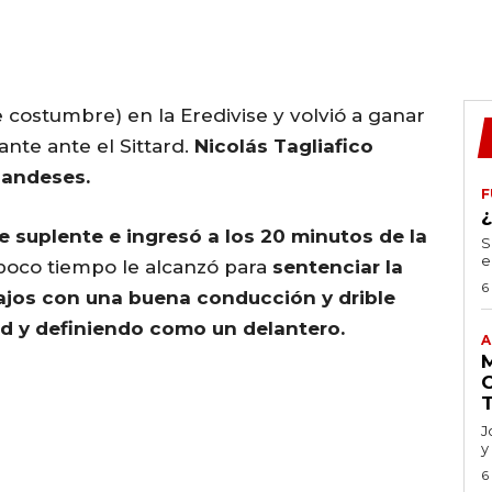
 costumbre) en la Eredivise y volvió a ganar
nte ante el Sittard.
Nicolás Tagliafico
rlandeses.
F
e suplente e ingresó a los 20 minutos de la
S
e
poco tiempo le alcanzó para
sentenciar la
6
ajos con una buena conducción y drible
ed y definiendo como un delantero.
A
J
y
6