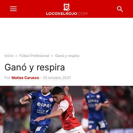
Inicio
Fútbol Profesional
Ganó y respira
Ganó y respira
Por
Matias Carusso
-
25 octubre, 2021