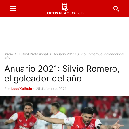
Inicio
Fútbol Profesional
Anuario 2021: Silvio Romero, el goleador del
año
Anuario 2021: Silvio Romero,
el goleador del año
Por
LocoXelRojo
-
25 diciembre, 2021