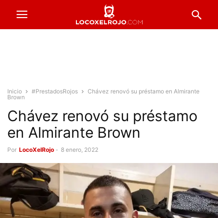
Inicio
#PrestadosRojos
Chávez renovó su préstamo en Almirante
Brown
Chávez renovó su préstamo
en Almirante Brown
Por
LocoXelRojo
-
8 enero, 2022