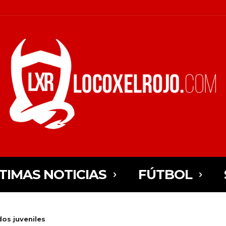
TIMAS NOTICIAS
FÚTBOL
os juveniles