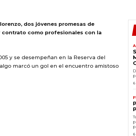
olorenzo, dos jóvenes promesas de
r contrato como profesionales con la
A
 2005 y se desempeñan en la Reserva del
dalgo marcó un gol en el encuentro amistoso
D
p
6
F
T
p
p
6