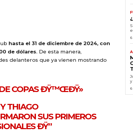
F
S
e
6
club
hasta el 31 de diciembre de 2024, con
000 de dólares
. De esta manera,
A
ndes delanteros que ya vienen mostrando
J
y
 DE COPAS ÐŸ™ŒÐŸ»
6
Y THIAGO
RMARON SUS PRIMEROS
ONALES ÐŸ”