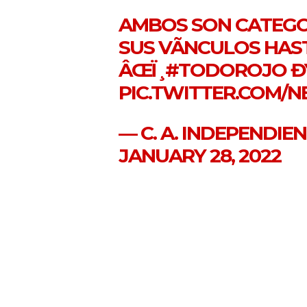
AMBOS SON CATEGOR
SUS VÃ­NCULOS HASTA
ÂŒÏ¸
#TODOROJO
Ð
PIC.TWITTER.COM/
— C. A. INDEPENDIE
JANUARY 28, 2022