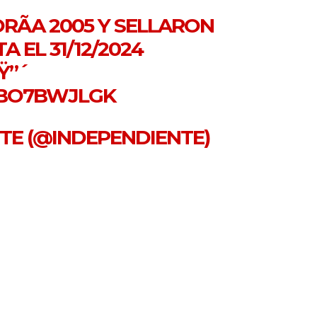
Ã­A 2005 Y SELLARON
 EL 31/12/2024
Ÿ”´
NBO7BWJLGK
NTE (@INDEPENDIENTE)