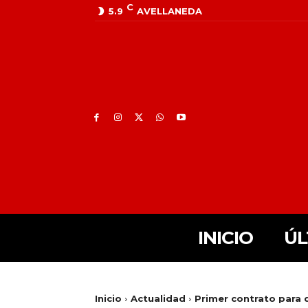
C
5.9
AVELLANEDA
INICIO
ÚL
Inicio
Actualidad
Primer contrato para d