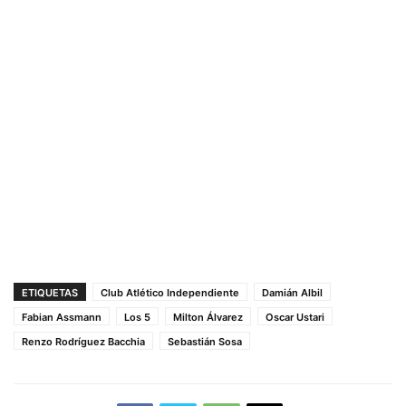
ETIQUETAS
Club Atlético Independiente
Damián Albil
Fabian Assmann
Los 5
Milton Álvarez
Oscar Ustari
Renzo Rodríguez Bacchia
Sebastián Sosa