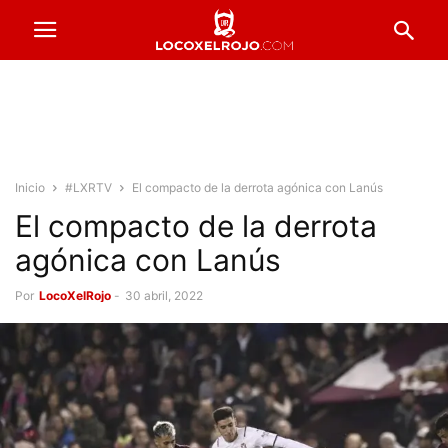
Inicio
#LXRTV
El compacto de la derrota agónica con Lanús
El compacto de la derrota
agónica con Lanús
Por
LocoXelRojo
-
30 abril, 2022