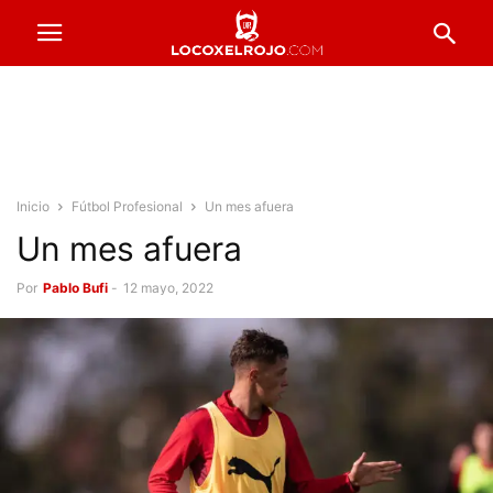
Inicio
Fútbol Profesional
Un mes afuera
Un mes afuera
Por
Pablo Bufi
-
12 mayo, 2022