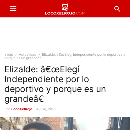
Inicio
Actualidad
Elizalde: â€œElegí Independiente por lo deportivo y
porque es un grandeâ€
Elizalde: â€œElegí
Independiente por lo
deportivo y porque es un
grandeâ€
Por
LocoXelRojo
-
4 julio, 2022