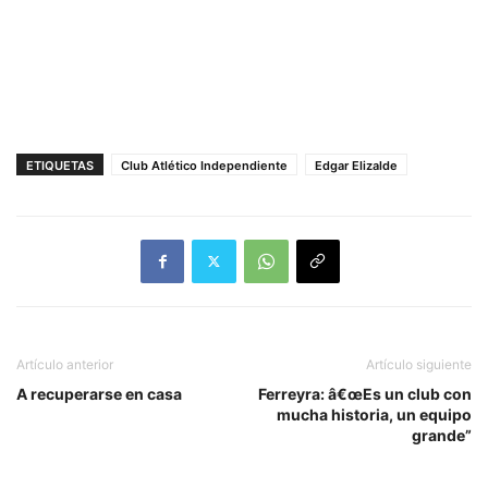
ETIQUETAS
Club Atlético Independiente
Edgar Elizalde
Artículo anterior
Artículo siguiente
A recuperarse en casa
Ferreyra: â€œEs un club con
mucha historia, un equipo
grande”