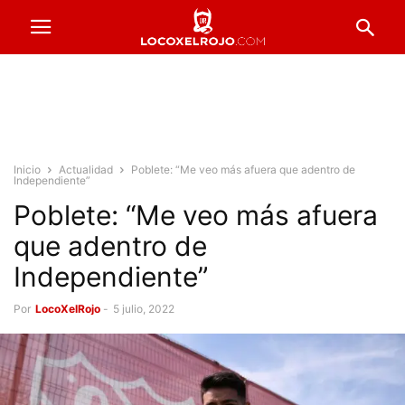
Inicio
Actualidad
Poblete: “Me veo más afuera que adentro de
Independiente”
Poblete: “Me veo más afuera
que adentro de
Independiente”
Por
LocoXelRojo
-
5 julio, 2022