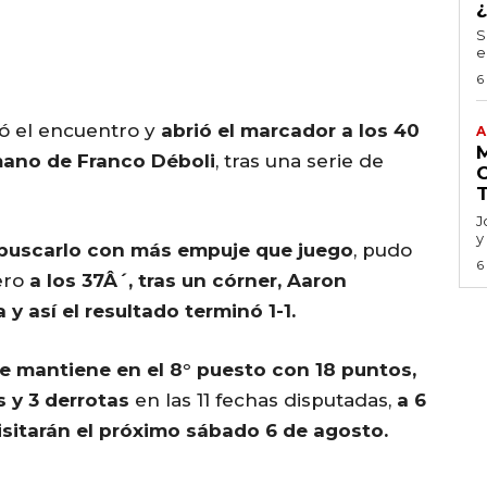
S
e
6
ó el encuentro y
abrió el marcador a los 40
A
mano de Franco Déboli
, tras una serie de
J
y
a buscarlo con más empuje que juego
, pudo
6
ero
a los 37Â´, tras un córner, Aaron
y así el resultado terminó 1-1.
e mantiene en el 8° puesto con 18 puntos,
s y 3 derrotas
en las 11 fechas disputadas,
a 6
 visitarán el próximo sábado 6 de agosto.