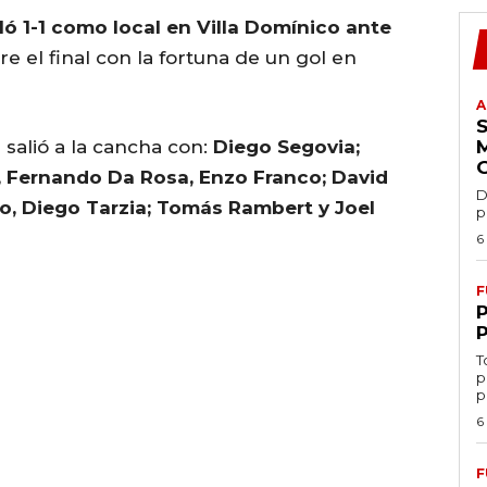
ó 1-1 como local en Villa Domínico ante
e el final con la fortuna de un gol en
A
z
salió a la cancha con:
Diego Segovia;
 Fernando Da Rosa, Enzo Franco; David
D
bo, Diego Tarzia; Tomás Rambert y Joel
p
6
F
T
p
p
6
F