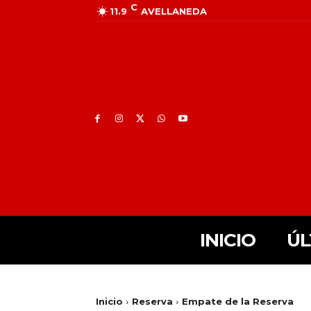
C
11.9
AVELLANEDA
INICIO
ÚL
Inicio
Reserva
Empate de la Reserva