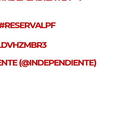
#RESERVALPF
ZLDVHZMBR3
IENTE (@INDEPENDIENTE)