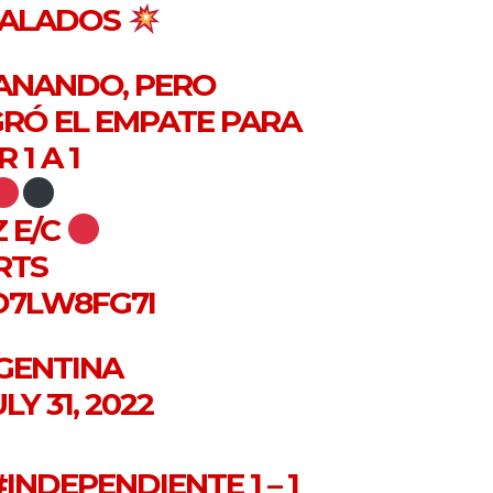
UALADOS
ANANDO, PERO
RÓ EL EMPATE PARA
1 A 1
 E/C
RTS
O7LW8FG7I
GENTINA
LY 31, 2022
#INDEPENDIENTE
1 – 1