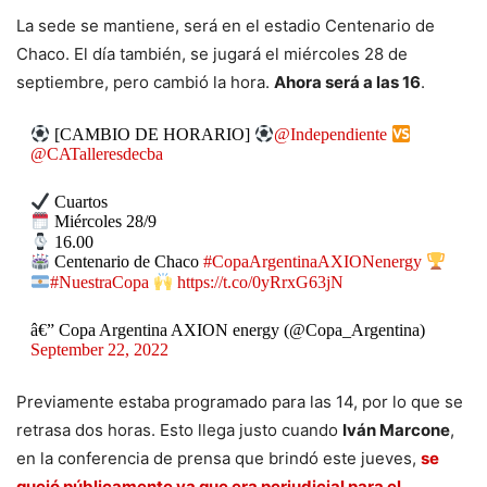
La sede se mantiene, será en el estadio Centenario de
Chaco. El día también, se jugará el miércoles 28 de
septiembre, pero cambió la hora.
Ahora será a las 16
.
[CAMBIO DE HORARIO]
@Independiente
@CATalleresdecba
Cuartos
Miércoles 28/9
16.00
Centenario de Chaco
#CopaArgentinaAXIONenergy
#NuestraCopa
https://t.co/0yRrxG63jN
â€” Copa Argentina AXION energy (@Copa_Argentina)
September 22, 2022
Previamente estaba programado para las 14, por lo que se
retrasa dos horas. Esto llega justo cuando
Iván Marcone
,
en la conferencia de prensa que brindó este jueves,
se
quejó públicamente ya que era perjudicial para el