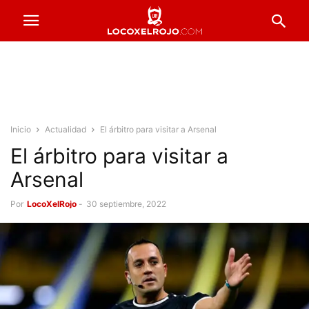
Inicio
Actualidad
El árbitro para visitar a Arsenal
El árbitro para visitar a
Arsenal
Por
LocoXelRojo
-
30 septiembre, 2022