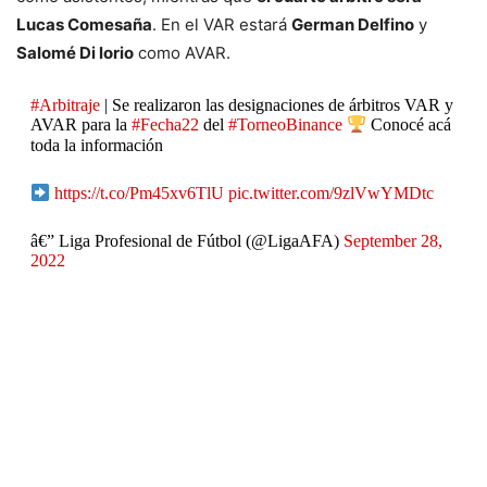
Lucas Comesaña
. En el VAR estará
German Delfino
y
Salomé Di lorio
como AVAR.
#Arbitraje
| Se realizaron las designaciones de árbitros VAR y
AVAR para la
#Fecha22
del
#TorneoBinance
Conocé acá
toda la información
https://t.co/Pm45xv6TlU
pic.twitter.com/9zlVwYMDtc
â€” Liga Profesional de Fútbol (@LigaAFA)
September 28,
2022