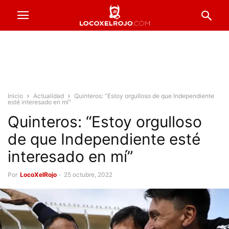
Inicio
Actualidad
Quinteros: “Estoy orgulloso de que Independiente
esté interesado en mí”
Quinteros: “Estoy orgulloso
de que Independiente esté
interesado en mí”
Por
LocoXelRojo
-
25 octubre, 2022