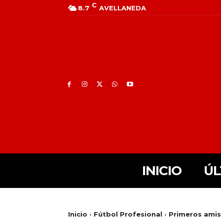
C
8.7
AVELLANEDA
INICIO
ÚL
Inicio
Fútbol Profesional
Primeros amis