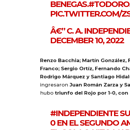
BENEGAS.
#TODORO
PIC.TWITTER.COM/Z
Â€” C. A. INDEPEND
DECEMBER 10, 2022
Renzo Bacchia; Martín González, F
Franco; Sergio Ortíz, Fernando C
Rodrigo Márquez y Santiago Hida
ingresaron
Juan Román Zarza y Sa
hubo
triunfo del Rojo por 1-0, con
#INDEPENDIENTE
SU
0 EN EL SEGUNDO A