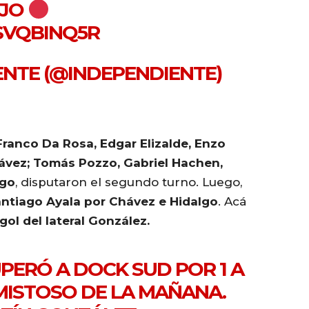
JO
SVQBINQ5R
IENTE (@INDEPENDIENTE)
ranco Da Rosa, Edgar Elizalde, Enzo
hávez; Tomás Pozzo, Gabriel Hachen,
lgo
, disputaron el segundo turno. Luego,
ntiago Ayala por Chávez e Hidalgo
. Acá
 gol del lateral González.
PERÓ A DOCK SUD POR 1 A
MISTOSO DE LA MAÑANA.