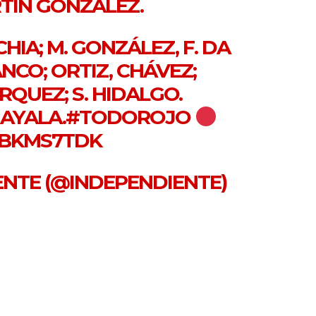
RTÍN GONZÁLEZ.
HIA; M. GONZÁLEZ, F. DA
ANCO; ORTIZ, CHÁVEZ;
QUEZ; S. HIDALGO.
AYALA.
#TODOROJO
IBKMS7TDK
IENTE (@INDEPENDIENTE)