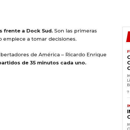
 frente a Dock Sud.
Son las primeras
o empiece a tomar decisiones.
F
Libertadores de América – Ricardo Enrique
partidos de 35 minutos cada uno.
I
L
B
7
I
O
I
O