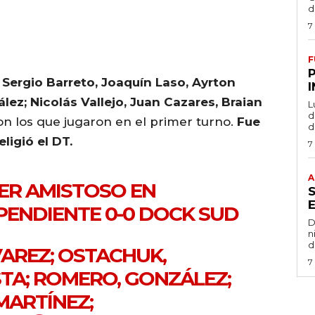
d
7
F
 Sergio Barreto, Joaquín Laso, Ayrton
ez; Nicolás Vallejo, Juan Cazares, Braian
L
de
ron los que jugaron en el primer turno.
Fue
d
ligió el DT.
7
A
MER AMISTOSO EN
PENDIENTE
0-0 DOCK SUD
D
n
d
ÁLVAREZ; OSTACHUK,
7
STA; ROMERO, GONZÁLEZ;
MARTÍNEZ;