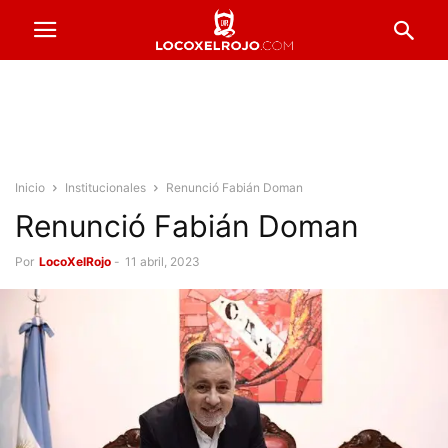
Inicio
Institucionales
Renunció Fabián Doman
Renunció Fabián Doman
Por
LocoXelRojo
-
11 abril, 2023