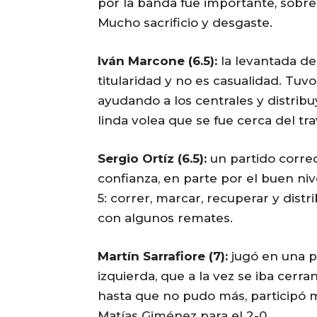
por la banda fue importante, sobre
Mucho sacrificio y desgaste.
Iván Marcone (6.5):
la levantada del
titularidad y no es casualidad. Tuv
ayudando a los centrales y distri
linda volea que se fue cerca del tr
Sergio Ortíz (6.5):
un partido correc
confianza, en parte por el buen ni
5: correr, marcar, recuperar y dist
con algunos remates.
Martín Sarrafiore (7):
jugó en una p
izquierda, que a la vez se iba cerr
hasta que no pudo más, participó 
Matías Giménez para el 2-0.