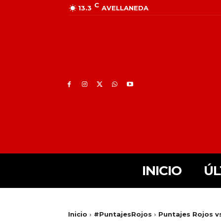
C
13.3
AVELLANEDA
INICIO
ÚL
Inicio
#PuntajesRojos
Puntajes Rojos v