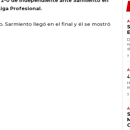
ia 2-0 de Independiente ante Sarmiento en
Liga Profesional.
A
o. Sarmiento llegó en el final y él se mostró
D
n
d
7
A
H
I
7
A