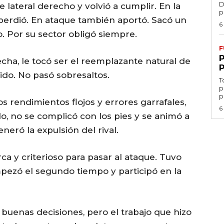
D
e lateral derecho y volvió a cumplir. En la
p
erdió. En ataque también aportó. Sacó un
6
. Por su sector obligó siempre.
F
cha, le tocó ser el reemplazante natural de
ido. No pasó sobresaltos.
T
p
p
s rendimientos flojos y errores garrafales,
6
odo, no se complicó con los pies y se animó a
neró la expulsión del rival.
ca y criterioso para pasar al ataque. Tuvo
ezó el segundo tiempo y participó en la
buenas decisiones, pero el trabajo que hizo