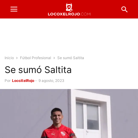
Inicio
Fútbol Profesional
Se sumó Saltita
Se sumó Saltita
Por
LocoXelRojo
-
9 agosto, 2023