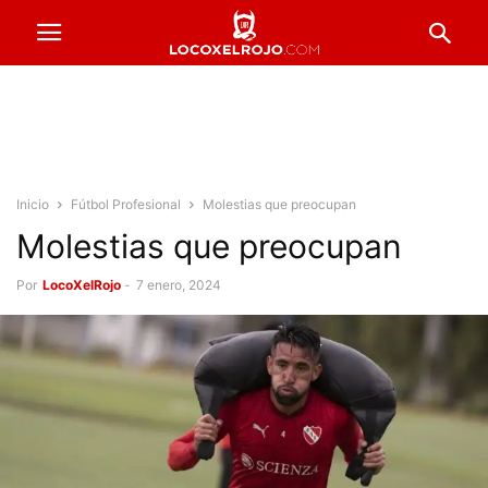
Inicio
Fútbol Profesional
Molestias que preocupan
Molestias que preocupan
Por
LocoXelRojo
-
7 enero, 2024