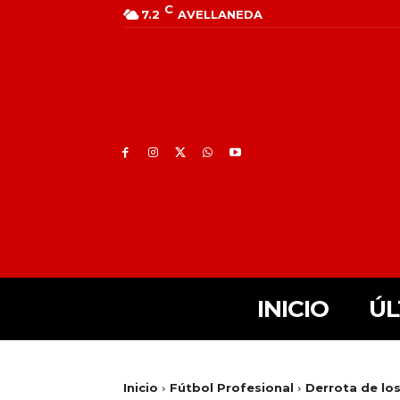
C
7.2
AVELLANEDA
INICIO
ÚL
Inicio
Fútbol Profesional
Derrota de los