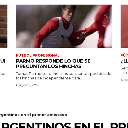
FÚTBOL PROFESIONAL
FÚT
UI
PARMO RESPONDE LO QUE SE
¿L
PREGUNTAN LOS HINCHAS
Seb
la r
por
Tomás Parmo se refirió a los constantes pedidos de
los hinchas de Independiente para...
6 ag
6 agosto, 2026