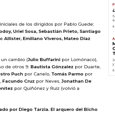
F
S
e
 iniciales de los dirigidos por Pablo Guede:
6
Godoy, Uriel Sosa, Sebastián Prieto, Santiago
 Allister, Emiliano Viveros, Mateo Díaz
A
ó un cambio (
Julio Buffarini
por Lomónaco),
J
y
o de otros 9:
Bautista Gónzalez
por Duarte,
6
estro Puch
por Canelo,
Tomás Parmo
por
,
Facundo Cruz
por Neves,
Jonathan De
enítez
por Quiñónez y Ruiz (volvió a
tado por Diego Tarzia. El arquero del Bicho