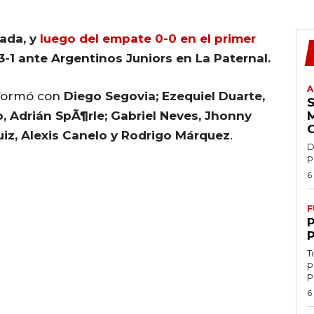
nada, y
luego del empate 0-0 en el primer
3-1 ante Argentinos Juniors en La Paternal.
A
z formó con
Diego Segovia; Ezequiel Duarte,
, Adrián SpÃ¶rle; Gabriel Neves, Jhonny
uiz, Alexis Canelo y Rodrigo Márquez
.
D
p
6
F
T
p
p
6