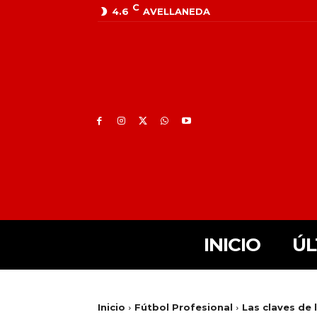
C
4.6
AVELLANEDA
INICIO
ÚL
Inicio
Fútbol Profesional
Las claves de