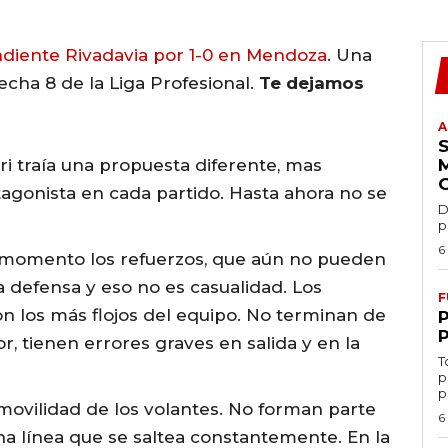
diente Rivadavia por 1-0 en Mendoza
. Una
echa 8 de la Liga Profesional.
Te dejamos
A
ri traía una propuesta diferente, mas
agonista en cada partido. Hasta ahora no se
D
p
6
 momento los refuerzos, que aún no pueden
a defensa y eso no es casualidad. Los
F
n los más flojos del equipo. No terminan de
r, tienen errores graves en salida y en la
T
p
p
ovilidad de los volantes. No forman parte
6
una línea que se saltea constantemente. En la