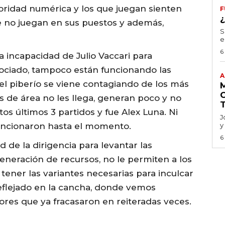
ridad numérica y los que juegan sienten
F
 no juegan en sus puestos y además,
S
e
6
 incapacidad de Julio Vaccari para
ociado, tampoco están funcionando las
A
 el piberío se viene contagiando de los más
 de área no les llega, generan poco y no
os últimos 3 partidos y fue Alex Luna. Ni
J
funcionaron hasta el momento.
y
6
d de la dirigencia para levantar las
generación de recursos, no le permiten a los
tener las variantes necesarias para inculcar
reflejado en la cancha, donde vemos
res que ya fracasaron en reiteradas veces.